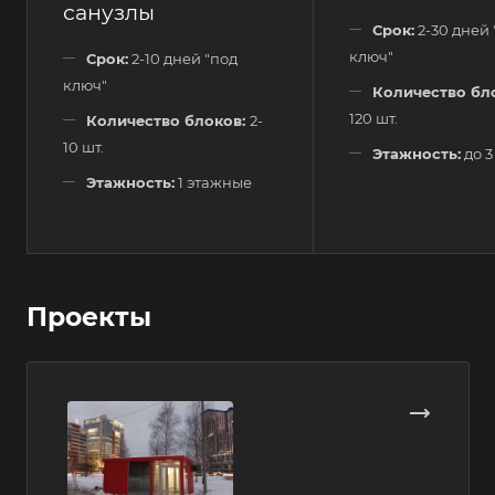
санузлы
Срок:
2-30 дней 
ключ"
Срок:
2-10 дней "под
ключ"
Количество бл
120 шт.
Количество блоков:
2-
10 шт.
Этажность:
до 3
Этажность:
1 этажные
Проекты