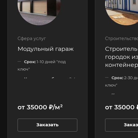
Сфера услуг
Строительств
Модульный гараж
Строител
городок из
Срок:
1-10 дней "под
контейне
ключ"
Срок:
2-30 д
Количество блоков:
2-4
ключ"
шт.
Количество
Этажность:
1 этажные
120 шт.
от 35000 ₽/м²
от 35000 
Этажность:
Заказать
Заказ