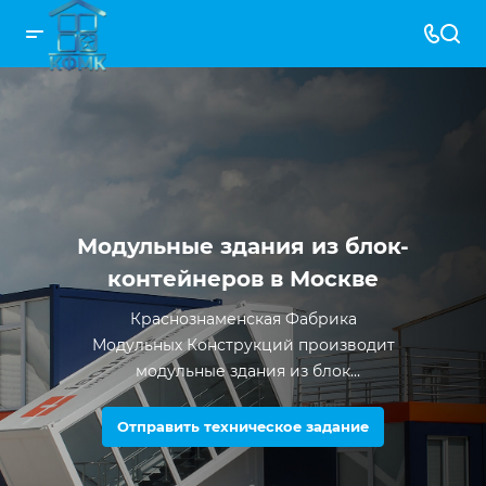
Модульные здания из блок-
контейнеров в Москве
Краснознаменская Фабрика
Модульных Конструкций производит
модульные здания из блок
контейнеров с 2012 года. За все время
существования компании было
Отправить техническое задание
произведено более 5000 единиц
продукции.