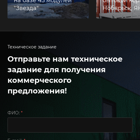
на базе 45 модулей
бытовой корп
"Звезда"
Нобярьск, 
Техническое задание
Отправьте нам техническое
задание для получения
коммерческого
предложения!
ФИО:
*