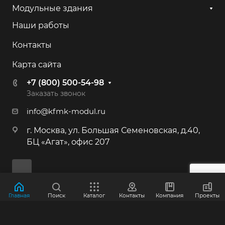
+7 (800) 500-54-98
Модульные здания
Наши работы
г. Калининград, ул. Камская, 82
Контакты
+7 (800) 500-54-98
Карта сайта
г. Иркутск, ул. 2-я Батарейная, 53
+7 (800) 500-54-98
+7 (800) 500-54-98
Заказать звонок
info@kfmk-modul.ru
г. Москва, Большая Семёновская ул.,
г. Москва, ул. Большая Семеновская, д.40,
40
БЦ «Агат», офис 207
+7 (495) 646-87-53
+7 (800) 500-54-98
г. Краснознаменск, Индустриальная,
Главная
Поиск
Каталог
Контакты
Компания
Проекты
д.3
© 2012-2026 ООО "КФМК"
+7 (800) 500-54-98
Политика конфиденциальности