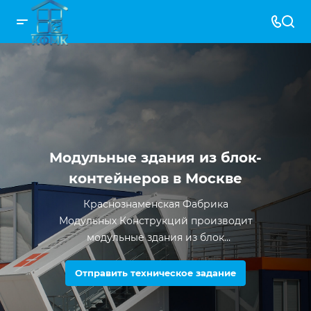
Модульные здания из блок-
контейнеров в Москве
Краснознаменская Фабрика
Модульных Конструкций производит
модульные здания из блок
контейнеров с 2012 года. За все время
существования компании было
Отправить техническое задание
произведено более 5000 единиц
продукции.