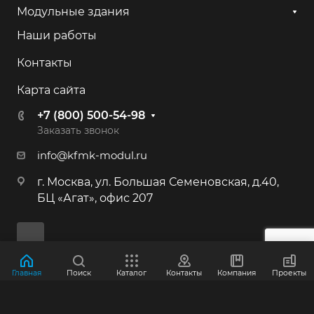
+7 (800) 500-54-98
Модульные здания
Наши работы
г. Калининград, ул. Камская, 82
Контакты
+7 (800) 500-54-98
Карта сайта
г. Иркутск, ул. 2-я Батарейная, 53
+7 (800) 500-54-98
+7 (800) 500-54-98
Заказать звонок
info@kfmk-modul.ru
г. Москва, Большая Семёновская ул.,
г. Москва, ул. Большая Семеновская, д.40,
40
БЦ «Агат», офис 207
+7 (495) 646-87-53
+7 (800) 500-54-98
г. Краснознаменск, Индустриальная,
Главная
Поиск
Каталог
Контакты
Компания
Проекты
д.3
© 2012-2026 ООО "КФМК"
+7 (800) 500-54-98
Политика конфиденциальности