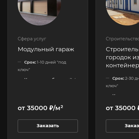
Сфера услуг
Строительств
Модульный гараж
Строител
городок из
Срок:
1-10 дней "под
контейне
ключ"
Срок:
2-30 д
Количество блоков:
2-4
ключ"
шт.
Количество
Этажность:
1 этажные
120 шт.
от 35000 ₽/м²
от 35000 
Этажность:
Заказать
Заказ