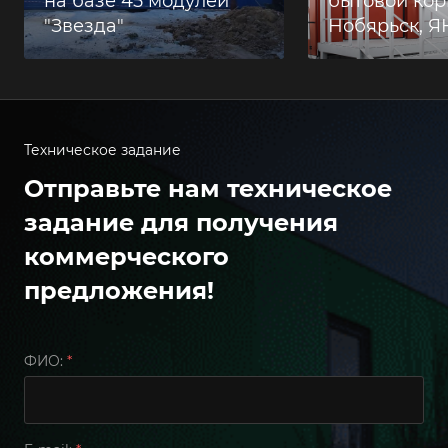
на базе 45 модулей
бытовой корп
"Звезда"
Нобярьск, 
Техническое задание
Отправьте нам техническое
задание для получения
коммерческого
предложения!
ФИО:
*