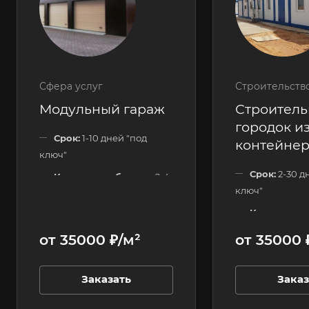
Сфера услуг
Строительств
Модульный гараж
Строител
городок из
Срок:
1-10 дней "под
контейне
ключ"
Срок:
2-30 д
Количество блоков:
2-4
ключ"
шт.
Количество
Этажность:
1 этажные
120 шт.
от 35000 ₽/м²
от 35000 
Этажность:
Заказать
Заказ