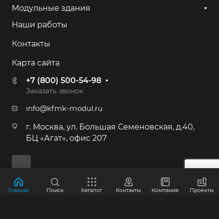
+7 (800) 500-54-98
Модульные здания
Наши работы
г. Калининград, ул. Камская, 82
Контакты
+7 (800) 500-54-98
Карта сайта
г. Иркутск, ул. 2-я Батарейная, 53
+7 (800) 500-54-98
+7 (800) 500-54-98
Заказать звонок
info@kfmk-modul.ru
г. Москва, Большая Семёновская ул.,
г. Москва, ул. Большая Семеновская, д.40,
40
БЦ «Агат», офис 207
+7 (495) 646-87-53
+7 (800) 500-54-98
г. Краснознаменск, Индустриальная,
Главная
Поиск
Каталог
Контакты
Компания
Проекты
д.3
© 2012-2026 ООО "КФМК"
+7 (800) 500-54-98
Политика конфиденциальности