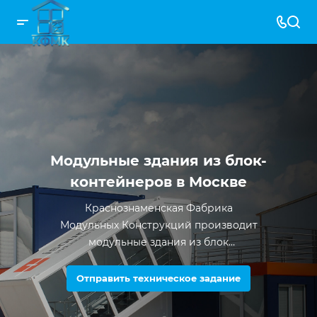
Модульные здания из блок-
контейнеров в Москве
Краснознаменская Фабрика
Модульных Конструкций производит
модульные здания из блок
контейнеров с 2012 года. За все время
существования компании было
Отправить техническое задание
произведено более 5000 единиц
продукции.