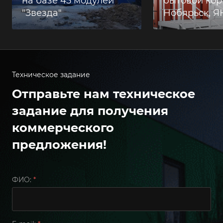
на базе 45 модулей
бытовой корп
"Звезда"
Нобярьск, 
Техническое задание
Отправьте нам техническое
задание для получения
коммерческого
предложения!
ФИО:
*