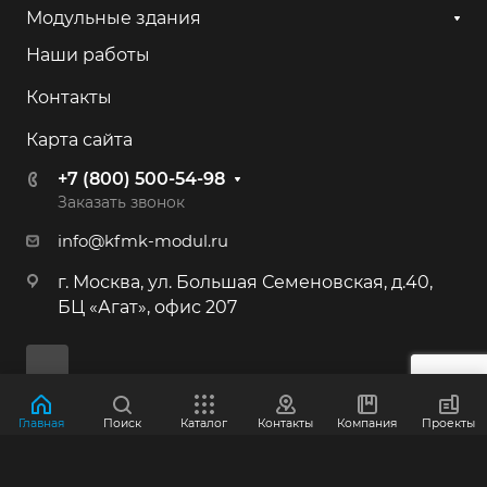
+7 (800) 500-54-98
Модульные здания
Наши работы
г. Калининград, ул. Камская, 82
Контакты
+7 (800) 500-54-98
Карта сайта
г. Иркутск, ул. 2-я Батарейная, 53
+7 (800) 500-54-98
+7 (800) 500-54-98
Заказать звонок
info@kfmk-modul.ru
г. Москва, Большая Семёновская ул.,
г. Москва, ул. Большая Семеновская, д.40,
40
БЦ «Агат», офис 207
+7 (495) 646-87-53
+7 (800) 500-54-98
г. Краснознаменск, Индустриальная,
Главная
Поиск
Каталог
Контакты
Компания
Проекты
д.3
© 2012-2026 ООО "КФМК"
+7 (800) 500-54-98
Политика конфиденциальности