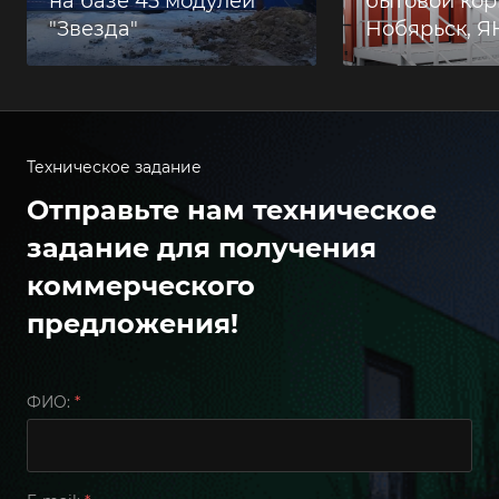
на базе 45 модулей
бытовой корп
"Звезда"
Нобярьск, 
Техническое задание
Отправьте нам техническое
задание для получения
коммерческого
предложения!
ФИО:
*