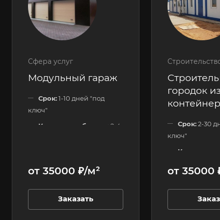
Сфера услуг
Строительств
Модульный гараж
Строител
городок из
Срок:
1-10 дней "под
контейне
ключ"
Срок:
2-30 д
Количество блоков:
2-4
ключ"
шт.
Количество
Этажность:
1 этажные
120 шт.
от 35000 ₽/м²
от 35000 
Этажность:
Заказать
Заказ