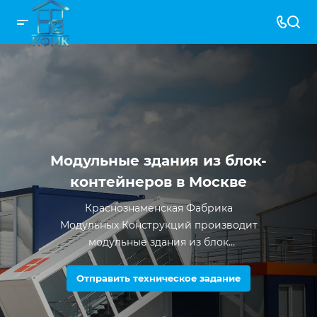
Модульные здания из блок-
контейнеров в Москве
Краснознаменская Фабрика
Модульных Конструкций производит
модульные здания из блок
контейнеров с 2012 года. За все время
существования компании было
Отправить техническое задание
произведено более 5000 единиц
продукции.