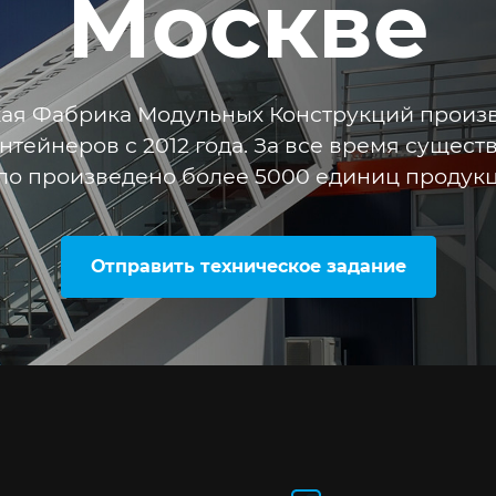
Москве
ая Фабрика Модульных Конструкций произ
онтейнеров с 2012 года. За все время сущес
ло произведено более 5000 единиц продукц
Отправить техническое задание