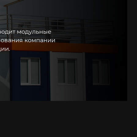
водит модульные
твования компании
ии.