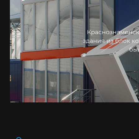
Краснознаменск
здания из блок к
бы