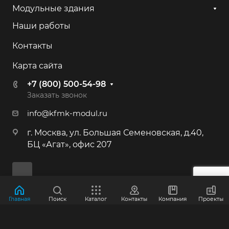
+7 (800) 500-54-98
Модульные здания
Наши работы
г. Калининград, ул. Камская, 82
Контакты
+7 (800) 500-54-98
Карта сайта
г. Иркутск, ул. 2-я Батарейная, 53
+7 (800) 500-54-98
+7 (800) 500-54-98
Заказать звонок
info@kfmk-modul.ru
г. Москва, Большая Семёновская ул.,
г. Москва, ул. Большая Семеновская, д.40,
40
БЦ «Агат», офис 207
+7 (495) 646-87-53
+7 (800) 500-54-98
г. Краснознаменск, Индустриальная,
Главная
Поиск
Каталог
Контакты
Компания
Проекты
д.3
© 2012-2026 ООО "КФМК"
+7 (800) 500-54-98
Политика конфиденциальности