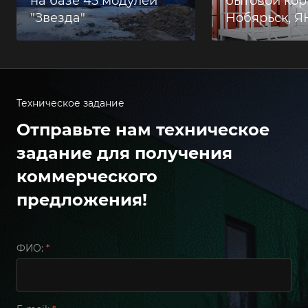
на базе 45 модулей
бытовой корп
"Звезда"
Нобярьск, 
Техническое задание
Отправьте нам техническое
задание для получения
коммерческого
предложения!
ФИО:
*