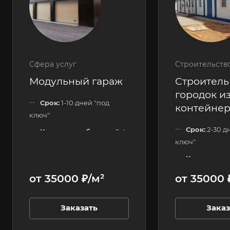
Сфера услуг
Строительств
Модульный гараж
Строител
городок из
Срок:
1-10 дней "под
контейне
ключ"
Срок:
2-30 д
Количество блоков:
2-4
ключ"
шт.
Количество
Этажность:
1 этажные
120 шт.
от 35000 ₽/м²
от 35000 
Этажность:
Заказать
Заказ