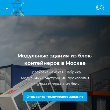
Модульные здания из блок-
контейнеров в Москве
Краснознаменская Фабрика
Модульных Конструкций производит
модульные здания из блок
контейнеров с 2012 года. За все время
существования компании было
Отправить техническое задание
произведено более 5000 единиц
продукции.