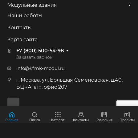
+7 (800) 500-54-98
Модульные здания
Наши работы
г. Калининград, ул. Камская, 82
Контакты
+7 (800) 500-54-98
Карта сайта
г. Иркутск, ул. 2-я Батарейная, 53
+7 (800) 500-54-98
+7 (800) 500-54-98
Заказать звонок
info@kfmk-modul.ru
г. Москва, Большая Семёновская ул.,
г. Москва, ул. Большая Семеновская, д.40,
40
БЦ «Агат», офис 207
+7 (495) 646-87-53
+7 (800) 500-54-98
г. Краснознаменск, Индустриальная,
Главная
Поиск
Каталог
Контакты
Компания
Проекты
д.3
© 2012-2026 ООО "КФМК"
+7 (800) 500-54-98
Политика конфиденциальности