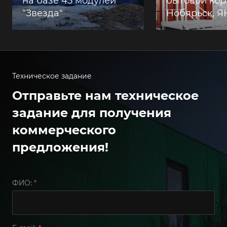
на базе 45 модулей
бытовой корп
"Звезда"
Нобярьск, 
Техническое задание
Отправьте нам техническое
задание для получения
коммерческого
предложения!
ФИО:
*