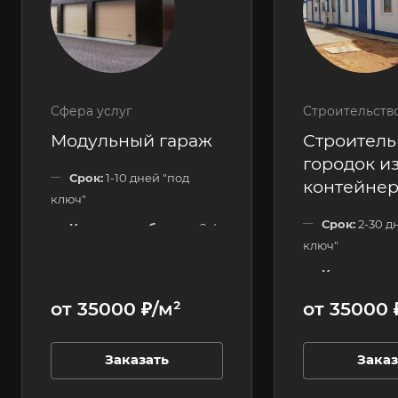
Сфера услуг
Строительств
Модульный гараж
Строител
городок из
Срок:
1-10 дней "под
контейне
ключ"
Срок:
2-30 д
Количество блоков:
2-4
ключ"
шт.
Количество
Этажность:
1 этажные
120 шт.
от 35000 ₽/м²
от 35000 
Этажность:
Заказать
Заказ