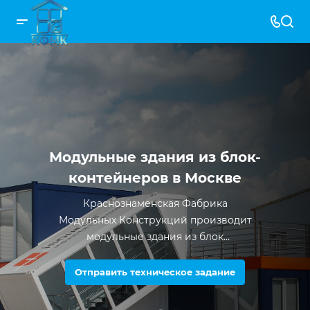
Модульные здания из блок-
контейнеров в Москве
Краснознаменская Фабрика
Модульных Конструкций производит
модульные здания из блок
контейнеров с 2012 года. За все время
существования компании было
Отправить техническое задание
произведено более 5000 единиц
продукции.