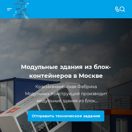
Модульные здания из блок-
контейнеров в Москве
Краснознаменская Фабрика
Модульных Конструкций производит
модульные здания из блок
контейнеров с 2012 года. За все время
существования компании было
Отправить техническое задание
произведено более 5000 единиц
продукции.