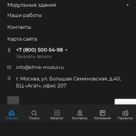
+7 (800) 500-54-98
Модульные здания
Наши работы
г. Калининград, ул. Камская, 82
Контакты
+7 (800) 500-54-98
Карта сайта
г. Иркутск, ул. 2-я Батарейная, 53
+7 (800) 500-54-98
+7 (800) 500-54-98
Заказать звонок
info@kfmk-modul.ru
г. Москва, Большая Семёновская ул.,
г. Москва, ул. Большая Семеновская, д.40,
40
БЦ «Агат», офис 207
+7 (495) 646-87-53
+7 (800) 500-54-98
г. Краснознаменск, Индустриальная,
Главная
Поиск
Каталог
Контакты
Компания
Проекты
д.3
© 2012-2026 ООО "КФМК"
+7 (800) 500-54-98
Политика конфиденциальности