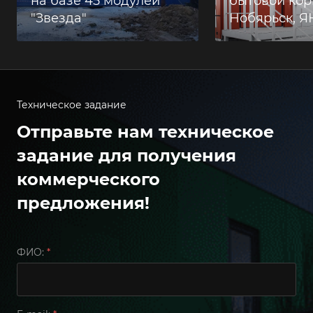
на базе 45 модулей
бытовой корп
"Звезда"
Нобярьск, 
Техническое задание
Отправьте нам техническое
задание для получения
коммерческого
предложения!
ФИО:
*