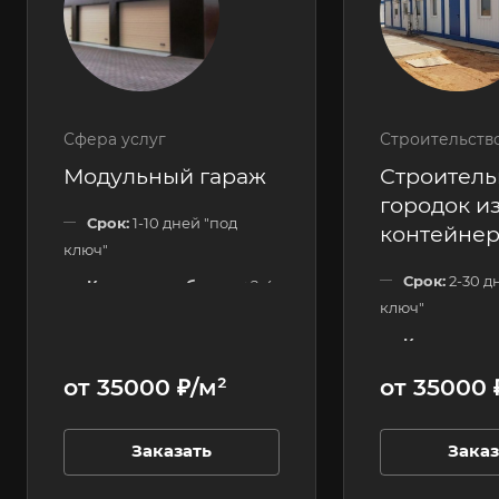
Сфера услуг
Строительств
Модульный гараж
Строител
городок из
Срок:
1-10 дней "под
контейне
ключ"
Срок:
2-30 д
Количество блоков:
2-4
ключ"
шт.
Количество
Этажность:
1 этажные
120 шт.
от 35000 ₽/м²
от 35000 
Этажность:
Заказать
Заказ